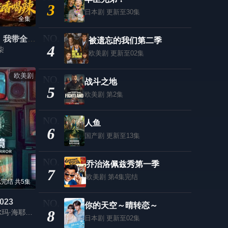
3
日本剧
更新至30集
全集
流放宁古塔，我带全家吃香喝辣
被遗忘的我们第二季
4
柒
欧美剧
更新至02集
欧美剧
战斗之地
5
欧美剧
第2集
人鱼
6
国产剧
更新至13集
乔治洛佩兹秀第一季
7
欧美剧
第4集完结
完结 共5集
023
你的天空～晴转恋～
8
本·巴恩斯,萨尔玛·海耶克,安妮·墨菲,希米什·帕特尔
日本剧
更新至02集