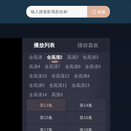
搜索
全高清2 选集 (共29集)
第01集
第02集
第03集
第04集
播放列表
猜你喜欢
第05集
第06集
全高清
全高清2
高清2
全高清3
高清4
全高清7
全高清8
全高清9
第07集
第08集
全高清10
全高清12
全高清4
第09集
第10集
全高清5
全高清11
全高清13
第11集
第12集
全高清14
高清3
第13集
第14集
第15集
第16集
第17集
第18集