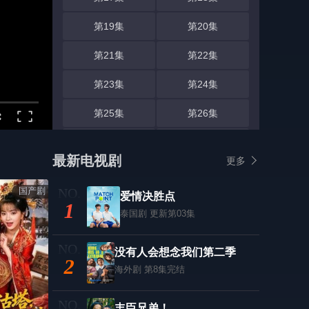
第19集
第20集
第21集
第22集
第23集
第24集
第25集
第26集
第27集
第28集
最新电视剧
更多
第29集
国产剧
爱情决胜点
1
泰国剧
更新第03集
没有人会想念我们第二季
2
海外剧
第8集完结
丰臣兄弟！