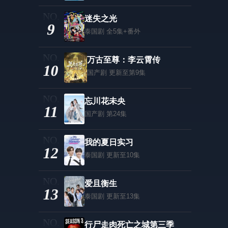
迷失之光
9
泰国剧
全5集+番外
万古至尊：李云霄传
10
国产剧
更新至第9集
忘川花未央
11
国产剧
第24集
我的夏日实习
12
泰国剧
更新至10集
爱且衡生
13
泰国剧
更新至13集
行尸走肉死亡之城第三季