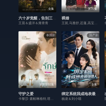
全集
第30集
六十岁觉醒，告别三十九载烂婚姻
裸婚
王晨＆盛洋＆雍青青
王斑,马雅舒,迟蓬,高宝宝,沙景昌,张竞达,程澄,冯鹏,李颖,武文佳,宋珂欣,洪剑涛,刘亚津,丁嘉丽
泰国剧
国产剧
更新至02集
全集
守护之爱
绑定系统我成地表最强媒人
卡黎莎·素帕琳格特,塔那帕特·卡维拉,朋拉维·凯普拉帕功,娜琳迪帕·莎功昂格派,拉提帕·隆沃那潘,查卡蒙·瑟颂维塔亚,Freya·Sirinchaya,哈莉特·阿芮娅·玛格拉
杨凌＆刘小喵