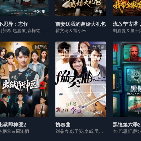
全30集
全集
不思异：志怪
前妻送我的离婚大礼包
何昶希,赵嘉敏,袁梓铭,薛卉葳,谭嘉泰,苏逸阳
霍文琦＆雷小米
刘嘉蔓＆董十
国产剧
台湾剧
全集
已完结
已
出狱即神医2
协奏曲
黑镜第六季2
陈柄希＆周沁桐
刘品言,彭于晏,李威,吴佩慈,白吉胜