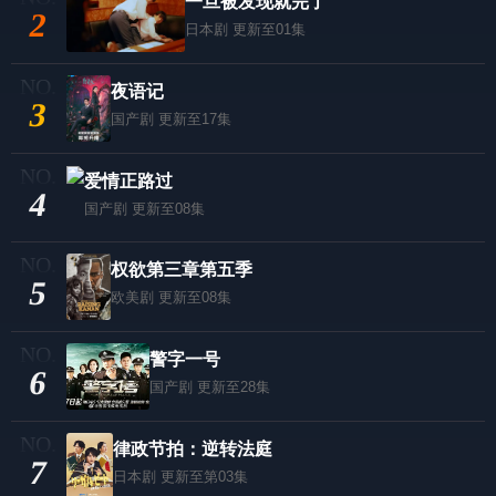
一旦被发现就完了
2
日本剧
更新至01集
夜语记
3
国产剧
更新至17集
爱情正路过
4
国产剧
更新至08集
权欲第三章第五季
5
欧美剧
更新至08集
警字一号
6
国产剧
更新至28集
律政节拍：逆转法庭
7
日本剧
更新至第03集