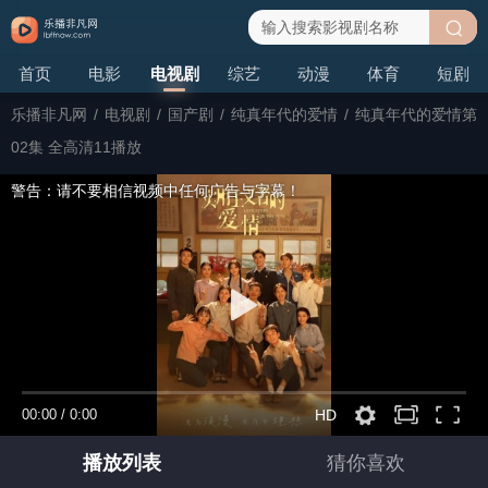
搜
首页
电影
电视剧
综艺
动漫
体育
短剧
索
乐播非凡网
/
电视剧
/
国产剧
/
纯真年代的爱情
/
纯真年代的爱情第
02集 全高清11播放
警告：请不要相信视频中任何广告与字幕！
00:00
/
0:00
HD
播放列表
猜你喜欢