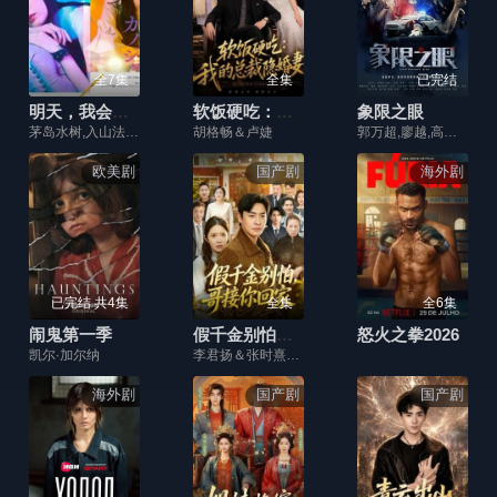
全7集
全集
已完结
明天，我会成为谁的女友第二季
软饭硬吃：我的总裁隐婚妻
象限之眼
茅岛水树,入山法子,齐藤渚,纲启永,新井美羽,稻叶友
胡格畅＆卢婕
郭万超,廖越,高磊,王翰,杨欢,李延,赵亮
欧美剧
国产剧
海外剧
已完结 共4集
全集
全6集
闹鬼第一季
假千金别怕，哥接你回家
怒火之拳2026
凯尔·加尔纳
李君扬＆张时熹＆黎博
海外剧
国产剧
国产剧