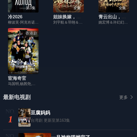
第3集
全集
全集
冷2026
姐妹换嫁，全京城嗑我们两对
青云出山，我有四个大佬师父
柳波芙·阿克肖诺娃,琳达·拉宾什,彼得·费奥多罗夫,拉丽萨·古泽耶娃,奥列格·瓦西里科夫,阿纳斯塔西娅·米希纳,Denis Prytkov,Kseniya Katalymova,Evgeniy Kharitonov,弗谢沃罗德·沃洛丁,Mikhail Konovalov,Aleksandr Averin,亚历山大·克罗特科夫,Maksim Boyko,亚历山德拉·巴巴斯基纳,Aleksandr Shakhov,Maksim Dromashko,Yuliya Salmina,阿纳斯塔西娅·伏拉索娃,Taya
刘宇航＆羽翎＆张洪鸣＆杨殊予
姚宏博＆许幻幻＆阳蕾
香港剧
完结
宦海奇官
马国明,杨茜尧,陈山聪,袁伟豪,刘丹,谢雪心,马蹄露,潘芳芳,关浩扬,甄敏婷,乐瞳,陈嘉辉,蒋志光,李成昌,李天翔,罗天池,陈荣峻,杨瑞麟,李子奇,陈自瑶,曾航生,程可为,罗利期,戴耀明
最新电视剧
更多
豆腐妈妈
1
台湾剧
更新至第163集