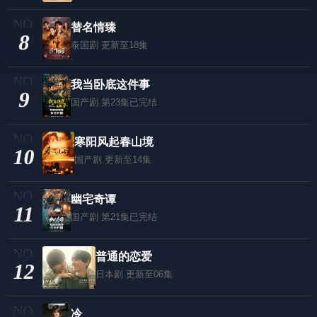
替名情臻
8
泰国剧
更新至18集
我当卧底这件事
9
国产剧
第23集已完结
寒阳风起春山境
10
国产剧
更新至14集
幽宅奇谭
11
国产剧
第21集已完结
普通的恋爱
12
日本剧
更新至06集
冷