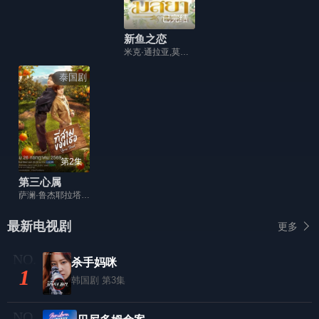
已完结
新鱼之恋
米克·通拉亚,莫妲·娜琳叻,Am,Sophonpas
泰国剧
第2集
第三心属
萨澜·鲁杰耶拉塔纳福拉潘,纳塔西特·尤阿瑞克西,塔萨彭·维瓦隆,纳塔奇·司隶朋通,塔那克利·奇安淳亚,珈萨达·詹曼诺,索恩塔斯特·布昂加姆
最新电视剧
更多
杀手妈咪
1
韩国剧
第3集