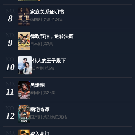
家庭关系证明书
8
韩国剧
更新至24集
律政节拍，逆转法庭
9
日本剧
第3集
仆人的王子殿下
10
日本剧
第6集
黑珊瑚
11
泰国剧
第27集
幽宅奇谭
12
国产剧
第21集已完结
嫁入高门