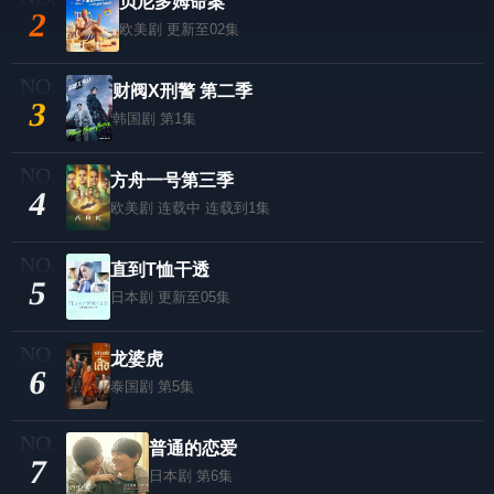
贝尼多姆命案
2
欧美剧
更新至02集
财阀X刑警 第二季
3
韩国剧
第1集
方舟一号第三季
4
欧美剧
连载中 连载到1集
直到T恤干透
5
日本剧
更新至05集
龙婆虎
6
泰国剧
第5集
普通的恋爱
7
日本剧
第6集