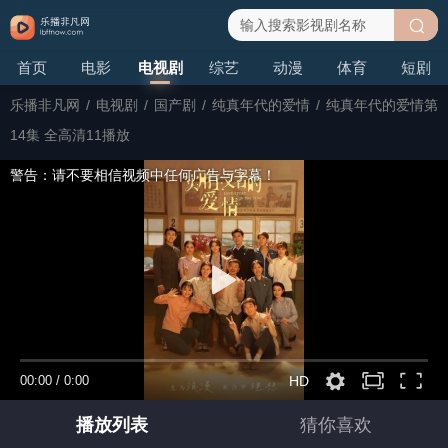
搜
首页
电影
电视剧
综艺
动漫
体育
短剧
索
乐播非凡网
/
电视剧
/
国产剧
/
纯真年代的爱情
/
纯真年代的爱情第
14集 全高清11播放
警告：请不要相信视频中任何广告与字幕！
00:00
/
0:00
HD
播放列表
猜你喜欢