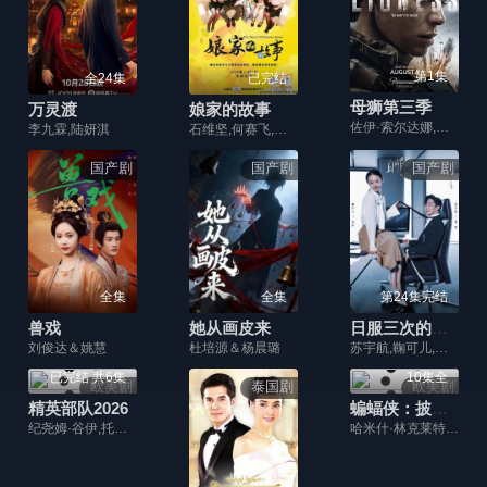
第1集
全24集
已完结
母狮第三季
万灵渡
娘家的故事
佐伊·索尔达娜,妮可·基德曼,摩根·弗里曼,蕾斯拉·德·奥利维拉,拉莫尼卡·加勒特,吉尔·瓦格纳,迈克尔·凯利,珍尼希斯·罗德里格兹,詹姆斯·乔丹,戴夫·安纳布尔,伊恩·鲍汉,斯蒂芬妮·努尔,萨德·拉金比尔,汉娜·洛夫·拉尼尔,马特·杰拉德,伊丽萨维塔·奈莱丁,奥斯汀·赫伯特,塞莱斯蒂娜·哈里斯,杰克·迪米奇,阿森·格里戈罗夫
李九霖,陆妍淇
石维坚,何赛飞,林在培,马娅舒
国产剧
国产剧
国产剧
全集
全集
第24集完结
兽戏
她从画皮来
日服三次的爱情
刘俊达＆姚慧
杜培源＆杨晨璐
苏宇航,鞠可儿,乔馨,张博源,庞祯褀
已完结 共6集
10集全
欧美剧
泰国剧
欧美剧
精英部队2026
蝙蝠侠：披风斗士第一季
纪尧姆·谷伊,托莫·希思黎,菲利普·舒尔,可拉斯·旺克奇基,奥黛丽·洛滕
哈米什·林克莱特,克里斯蒂娜·里奇,郑智麟,戴德里克·巴德,明妮·德里弗,麦肯娜·格瑞丝,埃里克·摩根·斯图尔特,米歇尔·C·博尼拉,克里斯托·乔伊·布朗,约翰·迪·马吉欧,保罗·谢尔,瑞德·斯科特,汤姆·肯尼,杰森·沃特金斯,加里·安东尼·威廉斯,丹·多诺休,大卫·克朗姆霍茨,海利·乔·奥斯蒙,托比·斯蒂芬斯