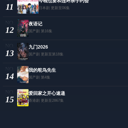
今晚也要和连环杀手约会
11
日本剧
更新至06集
夜语记
12
国产剧
第16集
九门2026
13
国产剧
更新至第18集
我的鸵鸟先生
14
国产剧
第4集
爱回家之开心速递
15
香港剧
更新至2867集