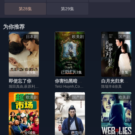
第28集
第29集
为你推荐
日本剧
欧美剧
国产剧
全9集
已完结 共3集
全集
即使忘了你
你害怕黑暗吗？第三季
白月光归来，我靠心声掀翻全员剧本
堀田真由,萩原利久,风间俊介,冈田结实,畑芽育,檀丽
Telci Huynh,Conor Sherry,Luca Padovan
陈瑞丰&徐真
欧美剧
国产剧
欧美剧
全06集
已完结
已完结 共10集