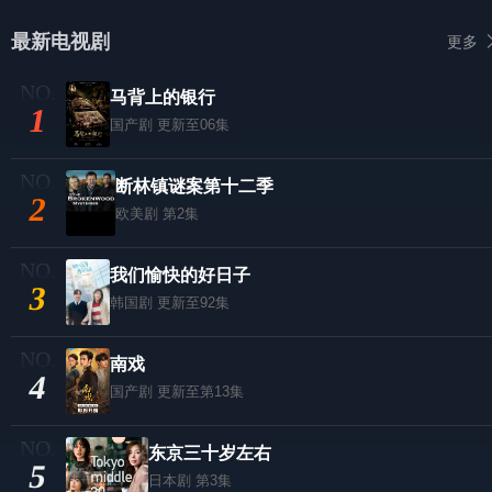
最新电视剧
更多
马背上的银行
1
国产剧
更新至06集
断林镇谜案第十二季
2
欧美剧
第2集
我们愉快的好日子
3
韩国剧
更新至92集
南戏
4
国产剧
更新至第13集
东京三十岁左右
5
日本剧
第3集