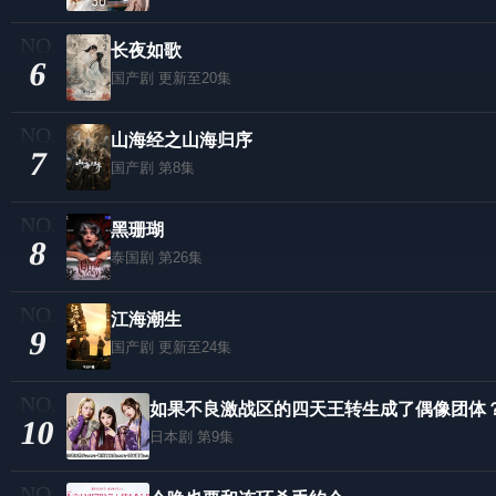
长夜如歌
6
国产剧
更新至20集
山海经之山海归序
7
国产剧
第8集
黑珊瑚
8
泰国剧
第26集
江海潮生
9
国产剧
更新至24集
如果不良激战区的四天王转生成了偶像团体
10
日本剧
第9集