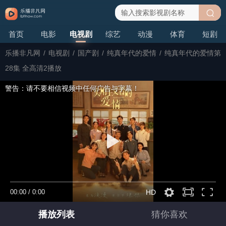
搜
首页
电影
电视剧
综艺
动漫
体育
短剧
索
乐播非凡网
/
电视剧
/
国产剧
/
纯真年代的爱情
/
纯真年代的爱情第
28集 全高清2播放
警告：请不要相信视频中任何广告与字幕！
00:00
/
0:00
HD
播放列表
猜你喜欢