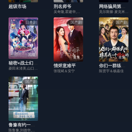
超级市场
刑名师爷
网络骗局第六季
吴奇隆,霍建华,何琢言,严屹宽,王文杰,武艳芬,费伟妮,杜若溪,刘亚津,刘牧
克尔斯滕·麦克米伦,马特·施克特,艾琳·肖尔茨
日本剧
国产剧
国产剧
完结
全集
全集
秘密×战士幻影甜心！
情烬意难平
你们一群练武的，非惹我一个修仙的
菱田未渚美,山口绮罗,原田都爱,本田翼,关口曼迪,斋藤工,石田妮可,黒石高大,ぺえ,佐佐木美结
张现斌＆安宁
陈贤宇＆杨嘉佳
国产剧
第11集完结
鲁豫有约一日行第六季
陈鲁豫,刘德华,刘谦,李若彤,萧敬腾,雷佳音,闫妮