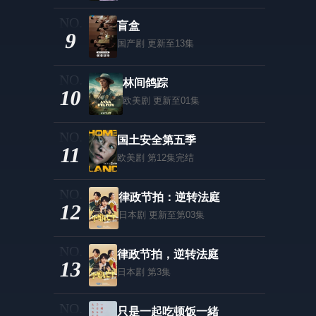
盲盒
9
国产剧
更新至13集
林间鸽踪
10
欧美剧
更新至01集
国土安全第五季
11
欧美剧
第12集完结
律政节拍：逆转法庭
12
日本剧
更新至第03集
律政节拍，逆转法庭
13
日本剧
第3集
只是一起吃顿饭一緒