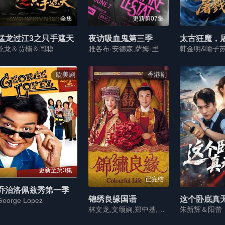
全集
更新第07集
猛龙过江3之只手遮天
夜访吸血鬼第三季
太古狂魔，
乾龙＆贾楠＆闫聪
雅各布·安德森,萨姆·里德,德莱尼·海勒斯,阿萨德·扎曼,詹妮弗·艾莉
韩金明&喻子
欧美剧
香港剧
更新至第3集
已完结
乔治洛佩兹秀第一季
锦绣良缘国语
这个卧底真
George Lopez
林文龙,文颂娴,郑中基,郭少芸,梅小惠,黄淑仪,卢宛茵,苏玉华,罗莽,阮兆祥,胡杏儿,蔡子健,朱咪咪,邝文珣,汪琳,邓兆尊,郭耀明,赵静仪,周家怡,戴耀明,周骢
朱新辉＆阳蕾