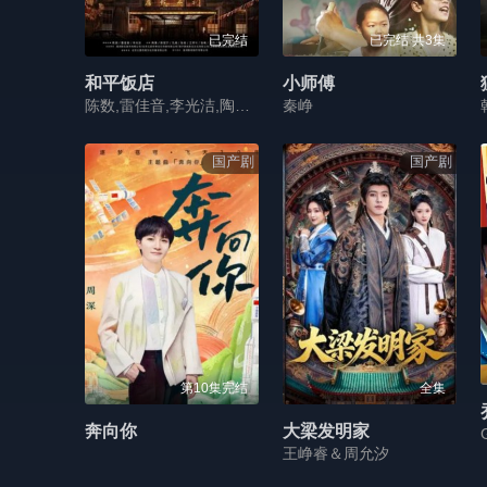
已完结
已完结 共3集
和平饭店
小师傅
陈数,雷佳音,李光洁,陶慧,张岩,陈冠宁,阎隽溪,王玥兮,曹力,孔维,张帆,王奕权,郭秋成,马灿灿,王屿,王侃
秦峥
国产剧
国产剧
第10集完结
全集
奔向你
大梁发明家
王峥睿＆周允汐