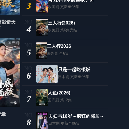
3
欧美剧
更新至03集
全集
屠戮诸天
三人行(2026)
4
苏
欧美剧
第6集完结
国产剧
三人行2026
5
海外剧
全6集
只是一起吃顿饭
6
日本剧
更新至06集
人鱼(2026)
7
国产剧
第12集
全集
无敌
夫妇与16岁～疯狂的邻居～
8
日本剧
更新至06集