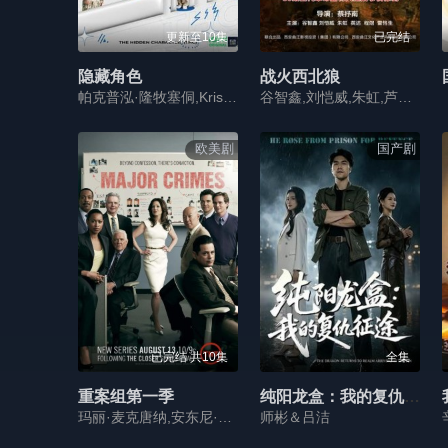
更新至10集
已完结
隐藏角色
战火西北狼
帕克普泓·隆牧塞侗,Krisda,Witthayakhajorndet,杰萨达功·邦迪特
谷智鑫,刘恺威,朱虹,芦菲,刘滢
欧美剧
国产剧
已完结 共10集
全集
重案组第一季
纯阳龙盒：我的复仇征途
玛丽·麦克唐纳,安东尼·约翰·邓尼森,G.W.拜利
师彬＆吕洁