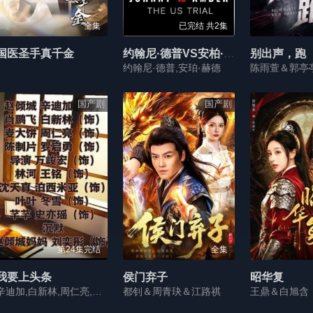
全集
已完结 共2集
国医圣手真千金
约翰尼·德普VS安柏·赫德：美国篇 第一季
别出声，跑
约翰尼·德普,安珀·赫德
陈雨萱＆郭亭
国产剧
国产剧
第24集完结
全集
我要上头条
侯门弃子
昭华复
辛迪加,白新林,周仁亮,威廉·萨默塞特·毛姆,罗启勇,万黎,泊西米亚
都钊＆周青玦＆江路祺
王鼎＆白旭含