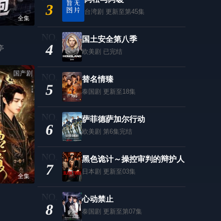
3
台湾剧
更新至第45集
全集
国土安全第八季
4
亭
欧美剧
已完结
国产剧
替名情臻
5
泰国剧
更新至18集
萨菲德萨加尔行动
6
欧美剧
第6集完结
黑色诡计～操控审判的辩护人
7
日本剧
更新至03集
全集
心动禁止
8
泰国剧
更新至第07集