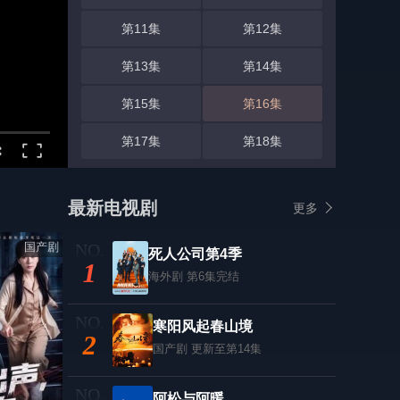
第11集
第12集
第13集
第14集
第15集
第16集
第17集
第18集
最新电视剧
更多
国产剧
死人公司第4季
1
海外剧
第6集完结
寒阳风起春山境
2
国产剧
更新至第14集
阿松与阿暖