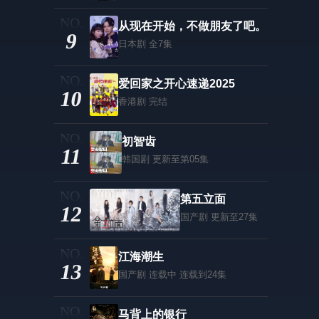
从现在开始，不做朋友了吧。
9
日本剧
全7集
爱回家之开心速递2025
10
香港剧
完结
初智齿
11
韩国剧
更新至第05集
第五立面
12
国产剧
更新至27集
江海潮生
13
国产剧
连载中 连载到24集
马背上的银行