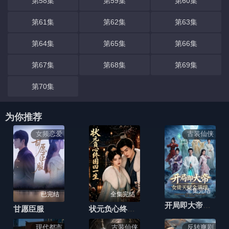
第58集
第59集
第60集
第61集
第62集
第63集
第64集
第65集
第66集
第67集
第68集
第69集
第70集
为你推荐
女频恋爱
古装仙侠
全集完结
已完结
全集完结
开局即大帝女徒天赋全满级
甘愿臣服
状元负心终困囚一生
现代都市
古装仙侠
反转爽剧