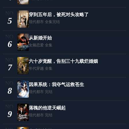
穿到五年后，被死对头攻略了
5
现代都市
全集完结
从新婚开始
6
女频恋爱
全集
六十岁觉醒，告别三十九载烂婚姻
7
年代穿越
全集
因果系统：我夺气运救苍生
8
现代都市
完结
落魄的他逆天崛起
9
现代都市
完结