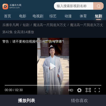
搜
首页
电影
电视剧
综艺
动漫
体育
短剧
索
乐播非凡网
/
短剧
/
魔法高一尺我道兴万丈
/
魔法高一尺我道兴万丈
第42集 全高清14播放
警告：请不要相信视频中任何广告与字幕！
00:00
/
02:30
HD
播放列表
猜你喜欢