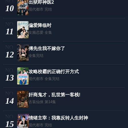
出狱即神医2
10
现代都市
完结
偏爱降临时
11
女频恋爱
全集
傅先生我不嫁你了
12
全集完结
攻略校霸的正确打开方式
13
现代都市
全集完结
奸商鬼才，乱世第一客栈!
14
古装仙侠
第14集
情绪主宰：我靠反转人生封神
15
现代都市
完结