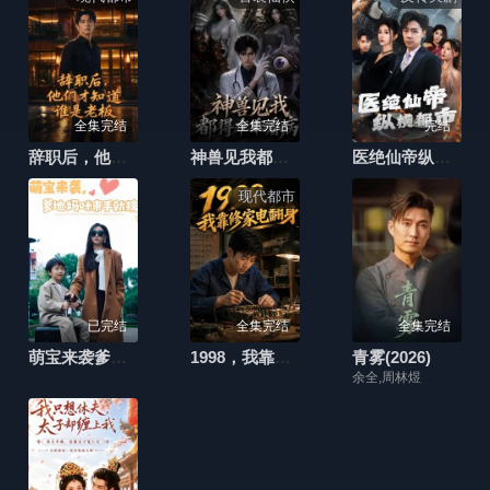
全集完结
全集完结
完结
辞职后，他们才知道谁是老板
神兽见我都得乖乖看病
医绝仙帝纵横都市
现代都市
已完结
全集完结
全集完结
萌宝来袭爹地妈咪束手就擒
1998，我靠修家电翻身
青雾(2026)
余全,周林煜