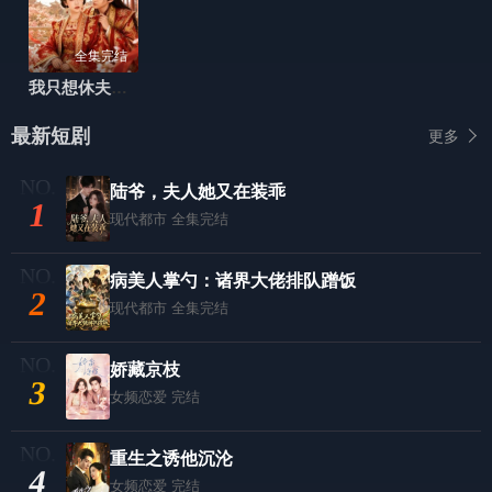
全集完结
我只想休夫，太子却缠上我
最新短剧
更多
陆爷，夫人她又在装乖
1
现代都市
全集完结
病美人掌勺：诸界大佬排队蹭饭
2
现代都市
全集完结
娇藏京枝
3
女频恋爱
完结
重生之诱他沉沦
4
女频恋爱
完结