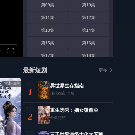
第09集
第10集
第11集
第12集
第13集
第14集
第15集
第16集
第17集
第18集
第19集
第20集
最新短剧
更多
第21集
第22集
古装仙侠
异世界生存指南
1
第23集
现代都市
全集
第24集
第25集
第26集
重生选秀：嫡女覆前尘
2
全集完结
第27集
第28集
第29集
第30集
三千世界满级大佬太无聊，星际篇