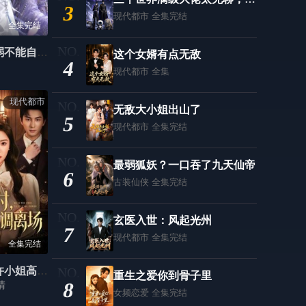
3
现代都市
全集完结
第31集
第32集
全集完结
第33集
第34集
我的夫君柔弱不能自理第四季
这个女婿有点无敌
4
现代都市
全集
第35集
第36集
现代都市
第37集
第38集
无敌大小姐出山了
5
现代都市
全集完结
第39集
第40集
第41集
第42集
最弱狐妖？一口吞了九天仙帝
6
古装仙侠
全集完结
第43集
第44集
玄医入世：风起光州
第45集
第46集
7
现代都市
全集完结
全集完结
第47集
第48集
深情错付，许小姐高调离场
重生之爱你到骨子里
第49集
第50集
8
清
女频恋爱
全集完结