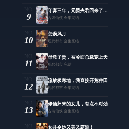
第51集
第52集
守寡三年，元婴夫君回来了第二季
第53集
第54集
9
古装仙侠
全集完结
第55集
第56集
怎误风月
第57集
第58集
10
现代都市
全集完结
第59集
第60集
母凭子贵，被冷面总裁宠上天
11
第61集
第62集
现代都市
完结
第63集
第64集
流放极寒地，我直接开荒种田
12
第65集
第66集
现代都市
全集完结
第67集
第68集
修仙归来的女儿，有点不对劲
13
第69集
第70集
古装仙侠
全集完结
女县令她又美又霸道！