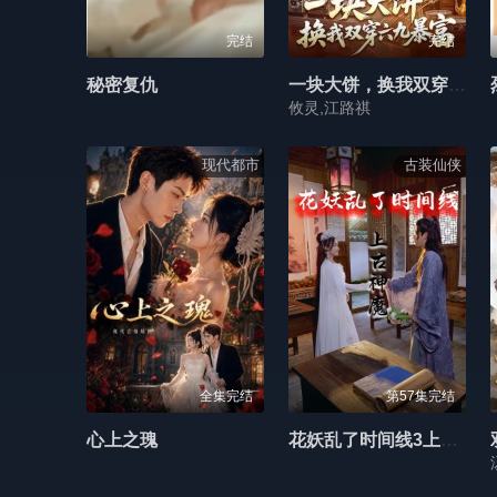
完结
完结
秘密复仇
一块大饼，换我双穿六九暴富
攸灵,江路祺
现代都市
古装仙侠
全集完结
第57集完结
心上之瑰
花妖乱了时间线3上古神魔