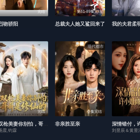
完结
第61-89集完结
烈吻骄阳
总裁夫人她又鲨回来了
现代都市
完结
全集完结
双枪美妻你别怕，哥哥是修仙的
非亲胜至亲
汤震,钧霖
刘昱辰＆黄昱