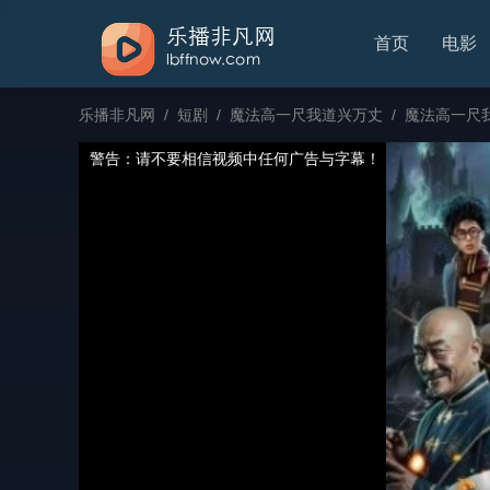
首页
电影
乐播非凡网
/
短剧
/
魔法高一尺我道兴万丈
/
魔法高一尺我
警告：请不要相信视频中任何广告与字幕！