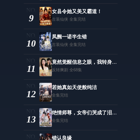
女县令她又美又霸道！
9
古装仙侠
全集完结
凤阙一诺半生错
10
古装仙侠
全集完结
竟然觉醒信息之眼，我转身进入反派大营
11
反转爽剧
全68集
若她真如天使般纯洁
12
全集完结
绝情师尊，女帝们哭成了泪人第二季
13
全集完结
错认良缘