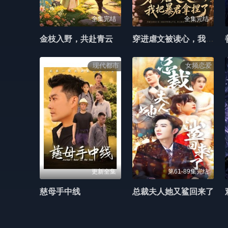
全集完结
全集完结
金枝入野，共赴青云
穿进虐文被读心，我把暴君拿捏了
现代都市
女频恋爱
更新全集
第61-89集完结
慈母手中线
总裁夫人她又鲨回来了