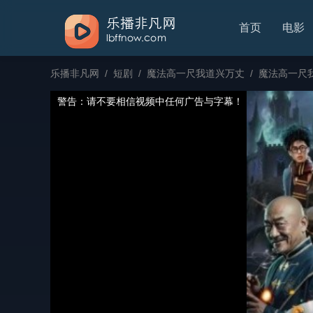
首页
电影
乐播非凡网
/
短剧
/
魔法高一尺我道兴万丈
/
魔法高一尺我
警告：请不要相信视频中任何广告与字幕！