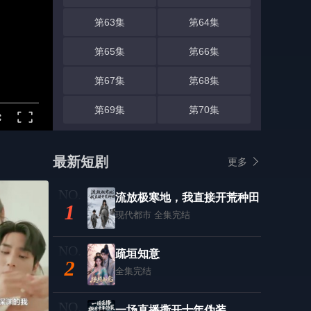
第63集
第64集
第65集
第66集
第67集
第68集
第69集
第70集
最新短剧
更多
流放极寒地，我直接开荒种田
1
现代都市
全集完结
疏垣知意
2
全集完结
一场直播撕开十年伪装