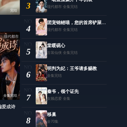
3
现代都市
全集完结
完结
团宠锦鲤喵，您的首席铲屎官来啦！
4
现代都市
全集完结
现代都市
棠暖砚心
5
古装仙侠
全集完结
明判为妃：王爷请多赐教
6
全集完结
秦爷，领个证先
7
全集完结
女频恋爱
全集
偏爱成诗
移巢
8
全70集