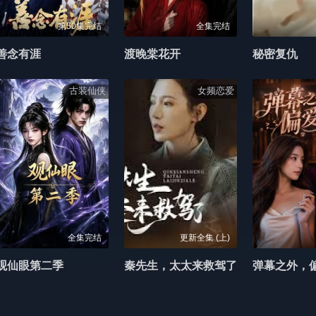
第50集完结
全集完结
善念有涯
渡晚棠花开
秘密复仇
古装仙侠
女频恋爱
全集完结
更新全集 (上)
观仙眼第二季
秦先生，太太来救驾了
弹幕之外，