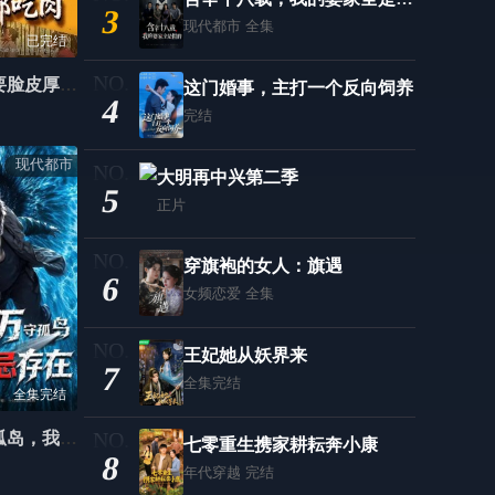
3
现代都市
全集
第47集
第48集
已完结
第49集
第50集
嫡姐当家只要脸皮厚顿顿都吃肉
这门婚事，主打一个反向饲养
4
完结
第51集
第52集
现代都市
第53集
第54集
大明再中兴第二季
5
正片
第55集
第56集
第57集
穿旗袍的女人：旗遇
第58集
6
女频恋爱
全集
第59集
第60集
王妃她从妖界来
第61集
第62集
7
全集完结
全集完结
第63集
第64集
月薪十万守孤岛，我吃成禁忌存在
七零重生携家耕耘奔小康
第65集
第66集
8
年代穿越
完结