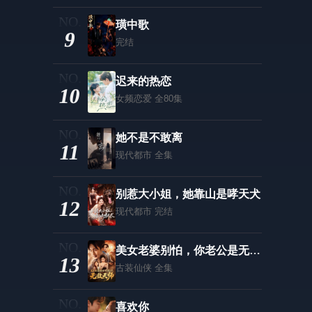
第67集
第68集
璜中歌
第69集
第70集
9
完结
迟来的热恋
10
女频恋爱
全80集
她不是不敢离
11
现代都市
全集
别惹大小姐，她靠山是哮天犬
12
现代都市
完结
美女老婆别怕，你老公是无敌天师
13
古装仙侠
全集
喜欢你