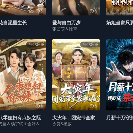
全集完结
完结
花自泥里生长
爱与自由万岁
张乙萌＆徐霄
年代穿越
年代穿越
完结
完结
八零媳妇有点辣之阮紫依的书中梦
大灾年，团宠带全家躺赢了
麦童＆杨宇斌＆金妤＆赵常客
徐良&杨威