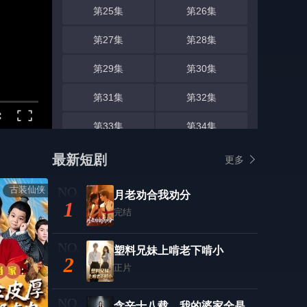
第25集
第26集
第27集
第28集
第29集
第30集
第31集
第32集
第33集
第34集
第35集
第36集
最新短剧
更多
第37集
第38集
古装仙侠
月老劝合我劝分
1
第39集
完结
第40集
第41集
第42集
塑料兄妹上啃老下啃小
2
正片
第43集
第44集
第45集
第46集
含辛十八载，我的婆家全是假的