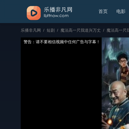
首页
电影
乐播非凡网
/
短剧
/
魔法高一尺我道兴万丈
/
魔法高一尺我
警告：请不要相信视频中任何广告与字幕！