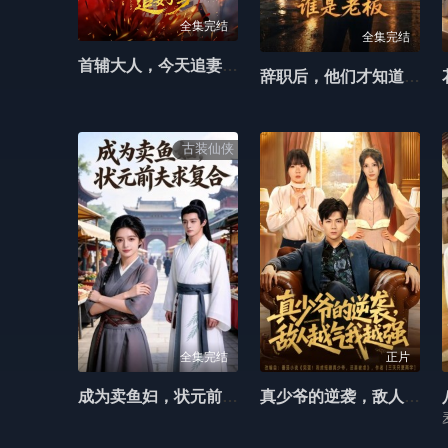
全集完结
全集完结
首辅大人，今天追妻了吗？
辞职后，他们才知道谁是老板
古装仙侠
全集完结
正片
成为卖鱼妇，状元前夫求复合
真少爷的逆袭，敌人越气我越强.