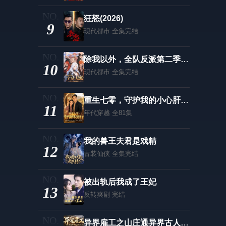
狂怒(2026)
9
现代都市
全集完结
除我以外，全队反派第二季神明敬我
10
现代都市
全集完结
重生七零，守护我的小心肝妻子
11
年代穿越
全81集
我的兽王夫君是戏精
12
古装仙侠
全集完结
被出轨后我成了王妃
13
反转爽剧
完结
异界雇工之山庄通异界古人来打工