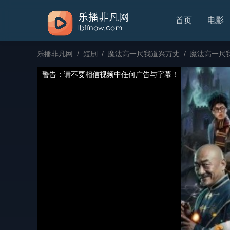
首页
电影
乐播非凡网
/
短剧
/
魔法高一尺我道兴万丈
/
魔法高一尺我
警告：请不要相信视频中任何广告与字幕！