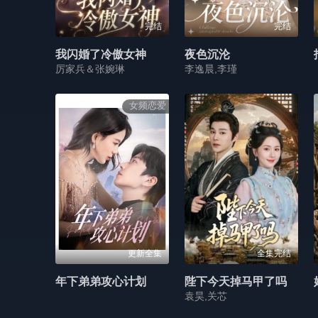
完结
完结
我闪婚了冷傲女神
夜色沉沦
厉家兵＆张婉琳
李逸晨,李瑾
女频恋爱
更新全集
全集完结
年下弟弟攻心计划
陛下今天掉马甲了吗
袁昊,关芯