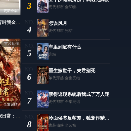
3
现代都市
全69集
第63集
第64集
更新全集
第65集
第66集
制胜系统，请叫我金牌律师
怎误风月
4
现代都市
完结
第67集
第68集
古装仙侠
第69集
第70集
车里到底有什么
5
完结
重生嫁世子，夫君别死
6
年代穿越
全集完结
获得返现系统后我成了万人迷
7
现代都市
全集完结
全集完结
纨绔郡主得宠日常：惹金枝第五季
冷面侯爷反萌差，独宠作精继室啦
8
古装仙侠
全67集