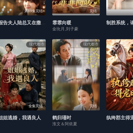
第69集完结
完结
报告夫人陆总又在撒糖了
霏霏向暖
金玧月,刘子豪
现代都市
现代都市
全集完结
完结
姐姐逃婚，我遇良人
鹤归瑾时
淮文＆阿依夏