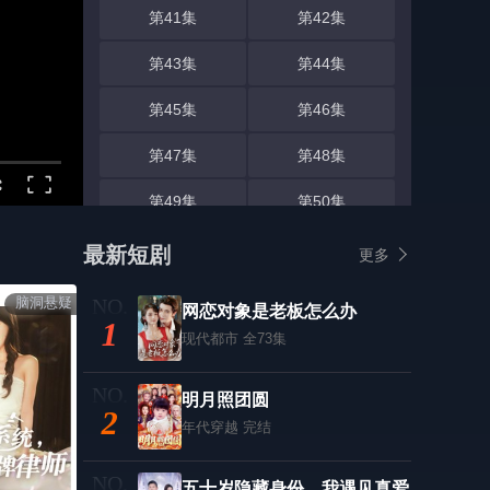
第41集
第42集
第43集
第44集
第45集
第46集
第47集
第48集
第49集
第50集
第51集
第52集
最新短剧
更多
第53集
第54集
脑洞悬疑
网恋对象是老板怎么办
1
第55集
现代都市
全73集
第56集
第57集
第58集
明月照团圆
2
年代穿越
完结
第59集
第60集
第61集
第62集
五十岁隐藏身份，我遇见真爱