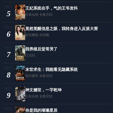
王妃系统在手，气的王爷发抖
5
古装仙侠
全集完结
竟然觉醒信息之眼，我转身进入反派大营
6
反转爽剧
全68集
我养殖后堂哥哭了
7
已完结
末世求生：我能看见隐藏系统
8
现代都市
全集完结
神文撼世，一字乾坤
9
古装仙侠
全集完结
你是我的璀璨星辰