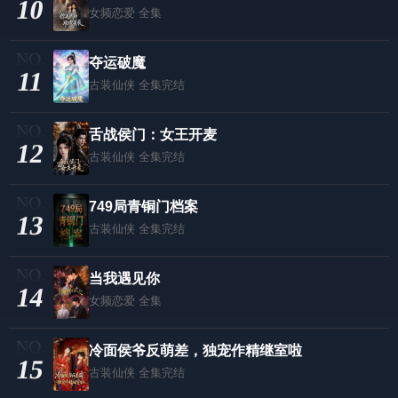
10
女频恋爱
全集
夺运破魔
11
古装仙侠
全集完结
舌战侯门：女王开麦
12
古装仙侠
全集完结
749局青铜门档案
13
古装仙侠
全集完结
当我遇见你
14
女频恋爱
全集
冷面侯爷反萌差，独宠作精继室啦
15
古装仙侠
全集完结