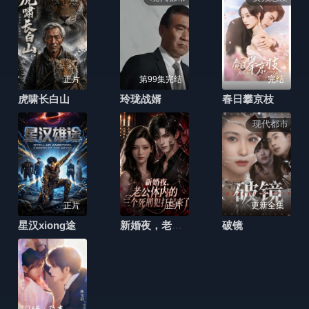
正片
第99集完结
完结
虎啸长白山
玲珑战婿
春日攀京枝
现代都市
正片
正片
更新全集
星汉xiong途
新婚夜，老公体内的三个死刑犯打起来了
破镜