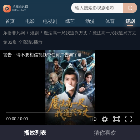
搜
首页
电影
电视剧
综艺
动漫
体育
短剧
索
乐播非凡网
/
短剧
/
魔法高一尺我道兴万丈
/
魔法高一尺我道兴万丈
第32集 全高清5播放
警告：请不要相信视频中任何广告与字幕！
00:00
/
0:00
HD
播放列表
猜你喜欢