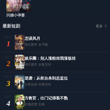
完结
闪婚小孕妻被全家团宠
最新短剧
更多
怎误风月
1
现代都市
全70集
娱乐圈：别人涨粉丝我涨饭丝
2
现代都市
全集完结
逆袭：从柜台杀到总监位
3
古装仙侠
全集完结
方教官，出门记得装不熟
4
女频恋爱
全集