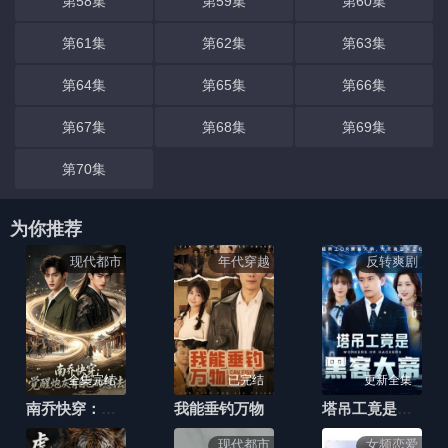
第58集
第59集
第60集
第61集
第62集
第63集
第64集
第65集
第66集
第67集
第68集
第69集
第70集
为你推荐
现代都市
年代穿越
反转爽剧
全集完结
已完结
更新全集
南乔快穿：觉醒炮灰有自己的想法
我能垂钓万物
塔吊工竟是黑客大帝
现代都市
女频恋爱