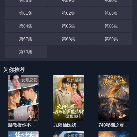
第58集
第59集
第60集
第61集
第62集
第63集
第64集
第65集
第66集
第67集
第68集
第69集
第70集
为你推荐
女频恋爱
现代都市
完结
全集完结
正片
裴教授你不对劲
九阳仙医我的葫芦能生财
749秘档之灵族入海
女频恋爱