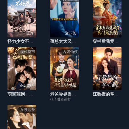
正片
全92集
已完结
怪力少女不好惹
薄总太太又去约会了
穿书后我竟成了玄门鬼见愁
现代都市
古装仙侠
全集完结
完结
正片
萌宝驾到：沈总的私藏偏爱
老爸异界当皇帝，开局送我和氏璧
江教授的掌心娇
张子唯＆高哲
女频恋爱