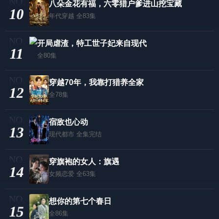
八朵金花有福，六零猎户爹进山挖宝藏
10
年代穿越
全83集
开局虐渣，特工世子妃来自现代
11
全80集
穿越70年，我靠打猎养全家
12
全78集
宿敌也心动
13
现代都市
全集完结
穿旗袍的女人：旗遇
14
女频恋爱
全63集
想你的第七个春日
15
全86集