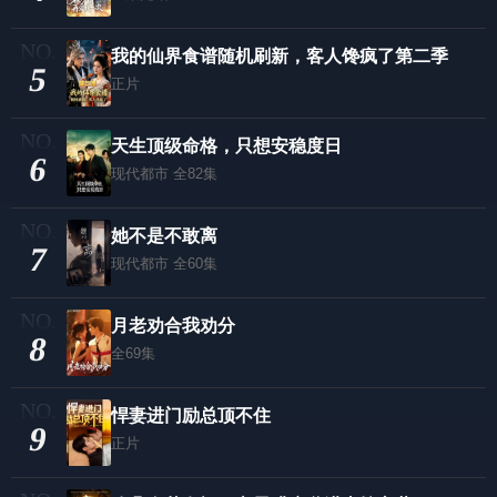
我的仙界食谱随机刷新，客人馋疯了第二季
5
正片
天生顶级命格，只想安稳度日
6
现代都市
全82集
她不是不敢离
7
现代都市
全60集
月老劝合我劝分
8
全69集
悍妻进门励总顶不住
9
正片