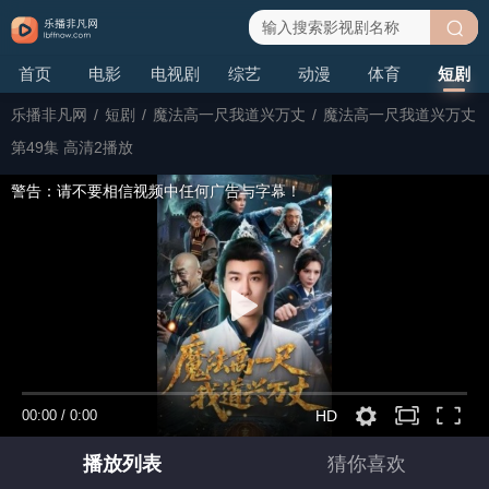
搜
首页
电影
电视剧
综艺
动漫
体育
短剧
索
乐播非凡网
/
短剧
/
魔法高一尺我道兴万丈
/
魔法高一尺我道兴万丈
第49集 高清2播放
警告：请不要相信视频中任何广告与字幕！
00:00
/
0:00
HD
播放列表
猜你喜欢