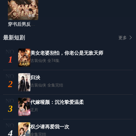
全集
穿书后男反才是我的菜
最新短剧
更多
美女老婆别怕，你老公是无敌天师
1
古装仙侠
全74集
归泱
2
古装仙侠
全集完结
代嫁哑颜：沉沦挚爱温柔
3
正片
权少请再爱我一次
4
全集完结