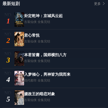
最新短剧
更多
卦定乾坤：京城风云起
1
古装仙侠
全集完结
君心常悦
2
古装仙侠
全集完结
本君皆庸，国师横扫八方
3
古装仙侠
全集完结
入梦倾心，男神皆为我而来
4
现代都市
全集完结
摄政王的暗恋对象
5
古装仙侠
全集完结