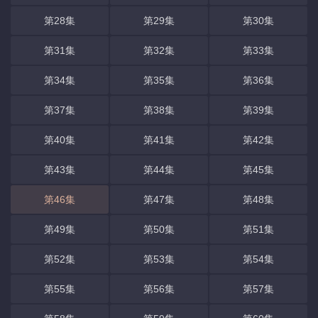
第28集
第29集
第30集
第31集
第32集
第33集
第34集
第35集
第36集
第37集
第38集
第39集
第40集
第41集
第42集
第43集
第44集
第45集
第46集
第47集
第48集
第49集
第50集
第51集
第52集
第53集
第54集
第55集
第56集
第57集